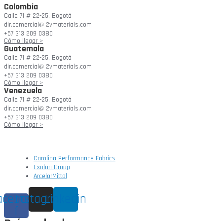
Colombia
Calle 71 # 22-25, Bogotá
dir.comercial@ 2vmaterials.com
+57 313 209 0380
Cómo llegar >
Guatemala
Calle 71 # 22-25, Bogotá
dir.comercial@ 2vmaterials.com
+57 313 209 0380
Cómo llegar >
Venezuela
Calle 71 # 22-25, Bogotá
dir.comercial@ 2vmaterials.com
+57 313 209 0380
Cómo llegar >
Carolina Performance Fabrics
Exolon Group
ArcelorMittal
acebook-
Instagram
Linkedin
f