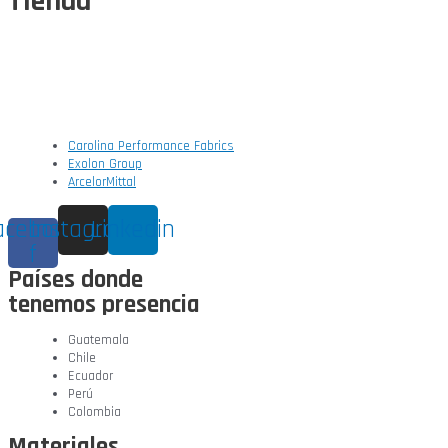
Tienda
Carolina Performance Fabrics
Exolon Group
ArcelorMittal
acebook-
Instagram
Linkedin
f
Países donde
tenemos presencia
Guatemala
Chile
Ecuador
Perú
Colombia
Materiales